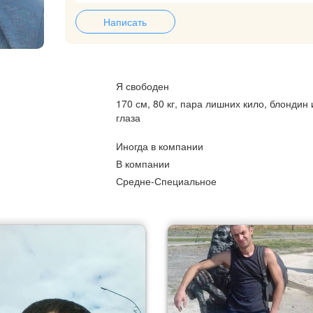
Написать
Я свободен
170 см, 80 кг, пара лишних кило, блондин
глаза
Иногда в компании
В компании
Средне-Специальное