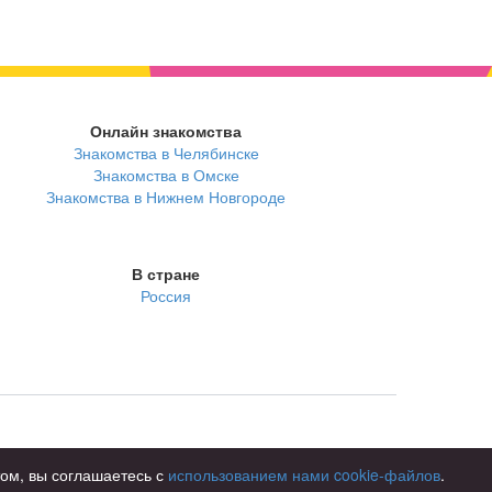
Онлайн знакомства
Знакомства в Челябинске
Знакомства в Омске
Знакомства в Нижнем Новгороде
В стране
Россия
том, вы соглашаетесь с
использованием нами cookie-файлов
.