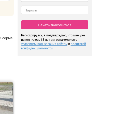
Начать знакомиться
Регистрируясь, я подтверждаю, что мне уже
 и серые
исполнилось 18 лет и я ознакомился с
условиями пользования сайтом
и
политикой
конфиденциальности
.