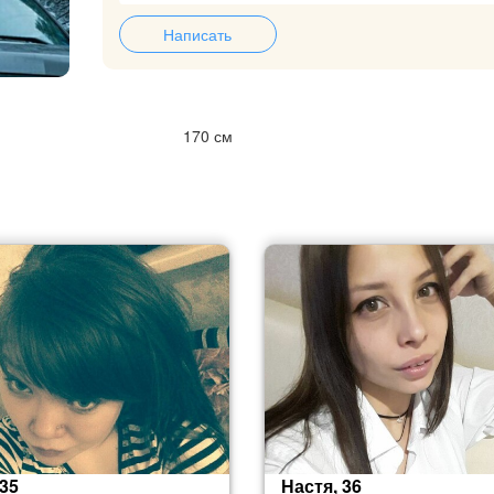
Написать
170 см
 35
Настя, 36