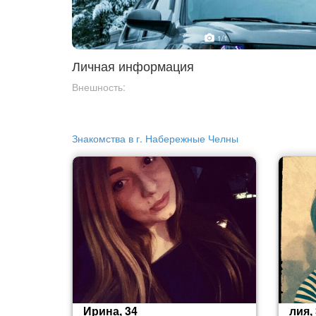
1
/1
Личная информация
Внешность:
Знакомства в г. Набережные Челны
Ирина, 34
лия,