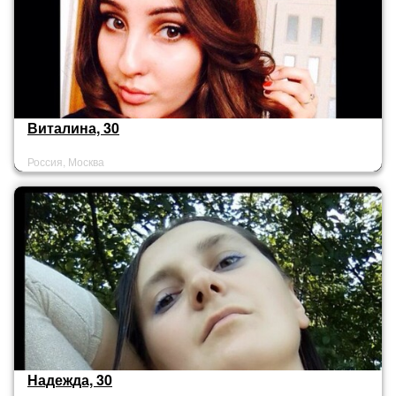
Виталина, 30
Россия, Москва
Надежда, 30