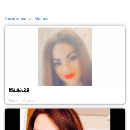
Знакомства в г. Москва
Маша, 30
Россия, Москва