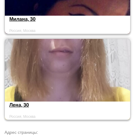
Милана, 30
Россия, Москва
Лена, 30
Россия, Москва
Адрес страницы: