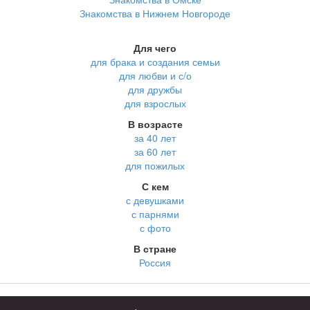
Знакомства в Нижнем Новгороде
Для чего
для брака и создания семьи
для любви и с/о
для дружбы
для взрослых
В возрасте
за 40 лет
за 60 лет
для пожилых
С кем
с девушками
с парнями
с фото
В стране
Россия
Советы
КОНФИДЕНЦИАЛЬНОСТЬ