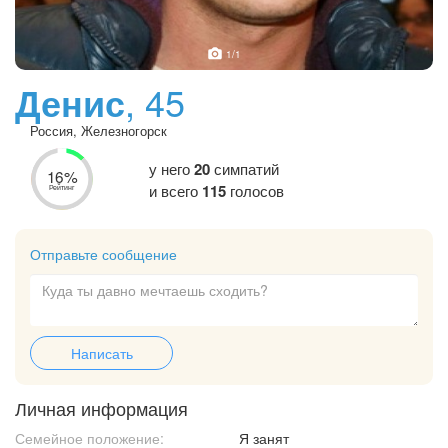
1
/1
Денис
, 45
Россия, Железногорск
у него
20
симпатий
16%
и всего
115
голосов
Рейтинг
Отправьте сообщение
Написать
Личная информация
Семейное положение:
Я занят