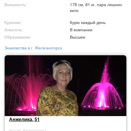
Внешность:
178 см, 81 кг, пара лишних
кило
Курение:
Курю каждый день
Алкоголь:
В компании
Образование:
Высшее
Знакомства в г. Железногорск
Анжелика, 51
Россия, Железногорск