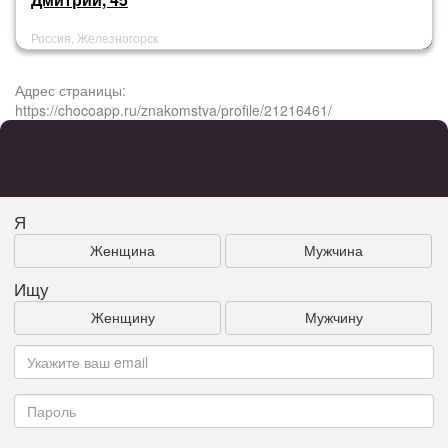
Россия, Железногорск
Адрес страницы:
https://chocoapp.ru/znakomstva/profile/21216461/
Я
Женщина
Мужчина
Ищу
Женщину
Мужчину