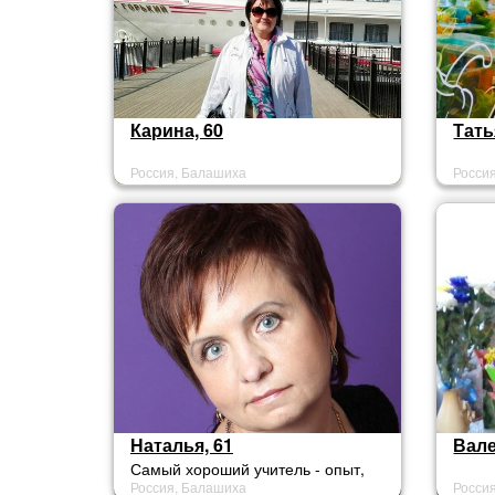
Карина, 60
Тать
Россия, Балашиха
Росси
Наталья, 61
Вале
Самый хороший учитель - опыт,
Россия, Балашиха
Росси
правда берет дорого, но