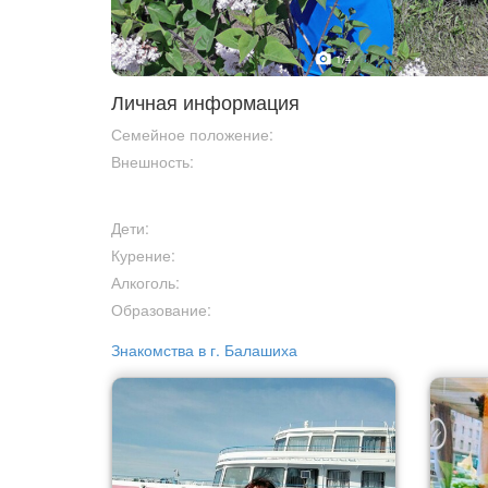
1
/4
Личная информация
Семейное положение:
Внешность:
Дети:
Курение:
Алкоголь:
Образование:
Знакомства в г. Балашиха