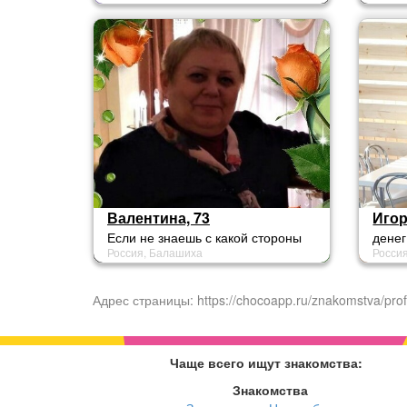
объясняет доходчиво.
Валентина, 73
Игор
Если не знаешь с какой стороны
денег
Россия, Балашиха
Росси
зайти, иди на пролом!!!
воспи
женщ
дружу
Адрес страницы: https://chocoapp.ru/znakomstva/prof
кудря
Чаще всего ищут знакомства:
Знакомства