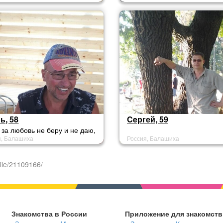
ь, 58
Ceргей, 59
 за любовь не беру и не даю,
я, Балашиха
Россия, Балашиха
тание не позволяет...с
инами без прически не
...наверное, ностальгия по
ile/21109166/
м ;))
Знакомства в России
Приложение для знакомств