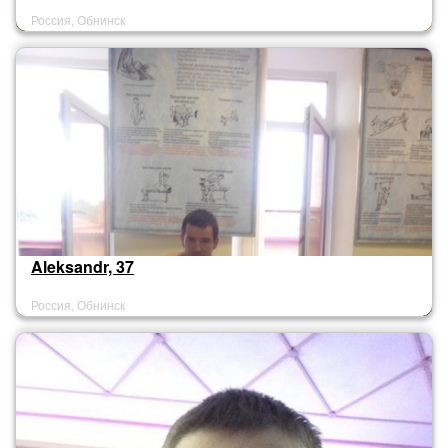
Россия, Обнинск
Aleksandr, 37
Россия, Обнинск