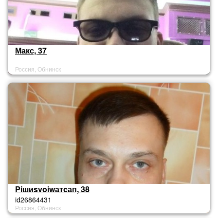
Макс, 37
Россия, Обнинск
Piшиsvoiwатcап, 38
id26864431
Россия, Обнинск