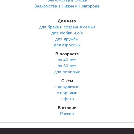
Знакомства в Нижнем Новгороде
Для чего
для брака и создания семьи
для любви и с/о
для дружбы
для взрослых
В возрасте
за 40 лет
за 60 лет
для пожилых
С кем
с девушками
с парнями
с фото
В стране
Россия
Советы
КОНФИДЕНЦИАЛЬНОСТЬ