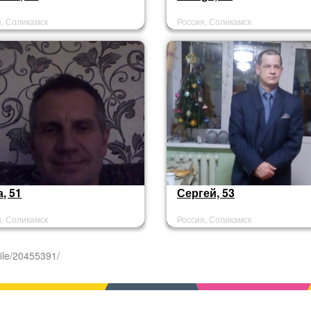
я, Соликамск
Россия, Соликамск
, 51
Сергей, 53
я, Соликамск
Россия, Соликамск
ile/20455391/