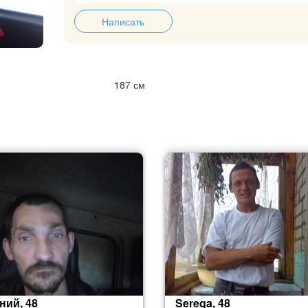
Написать
187 см
ний, 48
Serega, 48