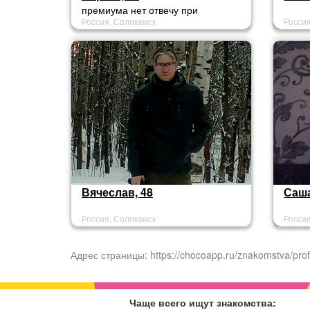
премиума нет отвечу при
Россия, Соликамск
Росси
взаимной симпатии
Вячеслав, 48
Саша
Россия, Соликамск
Росси
Адрес страницы: https://chocoapp.ru/znakomstva/prof
Чаще всего ищут знакомства: