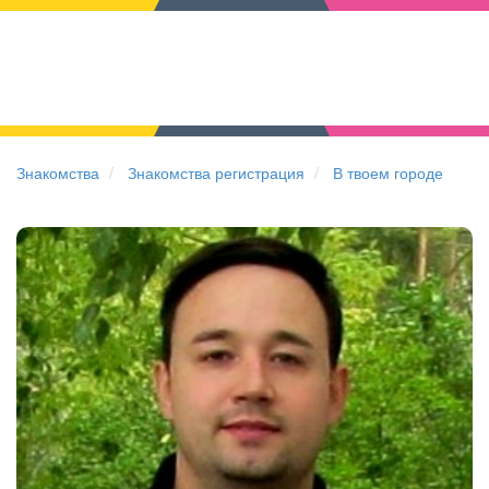
Знакомства
Знакомства регистрация
В твоем городе