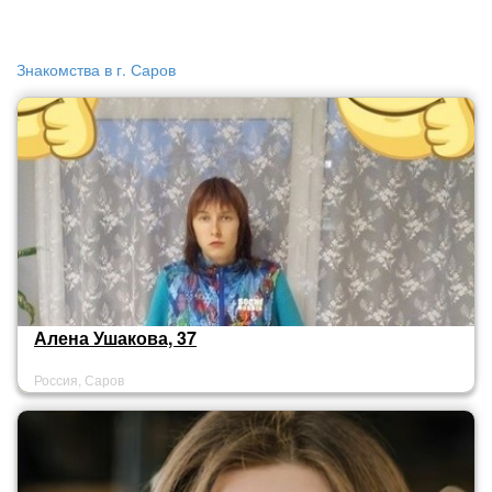
Знакомства в г. Саров
Алена Ушакова, 37
Россия, Саров