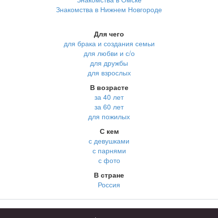
Знакомства в Нижнем Новгороде
Для чего
для брака и создания семьи
для любви и с/о
для дружбы
для взрослых
В возрасте
за 40 лет
за 60 лет
для пожилых
С кем
с девушками
с парнями
с фото
В стране
Россия
Советы
КОНФИДЕНЦИАЛЬНОСТЬ