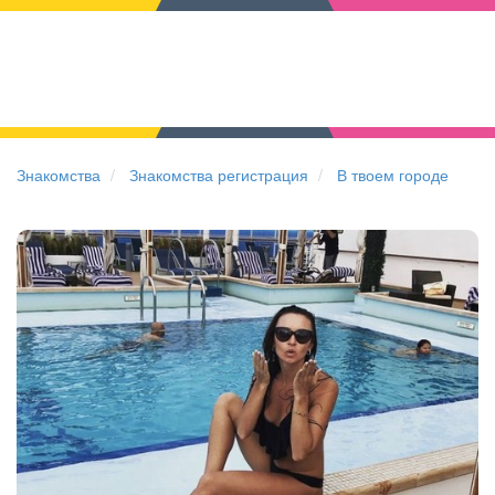
Знакомства
Знакомства регистрация
В твоем городе