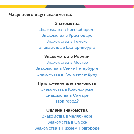
Чаще всего ищут знакомства:
Знакомства
Знакомства в Новосибирске
Знакомства в Краснодаре
Знакомства в Томске
Знакомства в Екатеринбурге
Знакомства в России
Знакомства в Москве
Знакомства в Санкт-Петербурге
Знакомства в Ростове-на-Дону
Приложение для знакомств
Знакомства в Красноярске
Знакомства в Самаре
Твой город?
Онлайн знакомства
Знакомства в Челябинске
Знакомства в Омске
Знакомства в Нижнем Новгороде