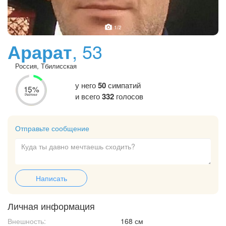
1
/2
Арарат
, 53
Россия, Тбилисская
у него
50
симпатий
15%
и всего
332
голосов
Рейтинг
Отправьте сообщение
Написать
Личная информация
Внешность:
168 см