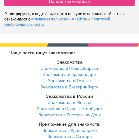
Начать знакомиться
Регистрируясь, я подтверждаю, что мне уже исполнилось 18 лет и я
ознакомился с
условиями пользования сайтом
и
политикой
конфиденциальности
.
Чаще всего ищут знакомства:
Знакомства
Знакомства в Новосибирске
Знакомства в Краснодаре
Знакомства в Томске
Знакомства в Екатеринбурге
Знакомства в России
Знакомства в Москве
Знакомства в Санкт-Петербурге
Знакомства в Ростове-на-Дону
Приложение для знакомств
Знакомства в Красноярске
Знакомства в Самаре