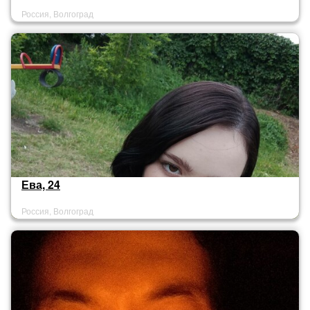
Россия, Волгоград
Ева, 24
Россия, Волгоград