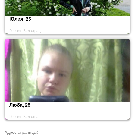
Юлия, 25
Россия, Волгоград
Люба, 25
Россия, Волгоград
Адрес страницы: