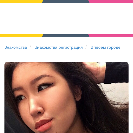
Знакомства
Знакомства регистрация
В твоем городе