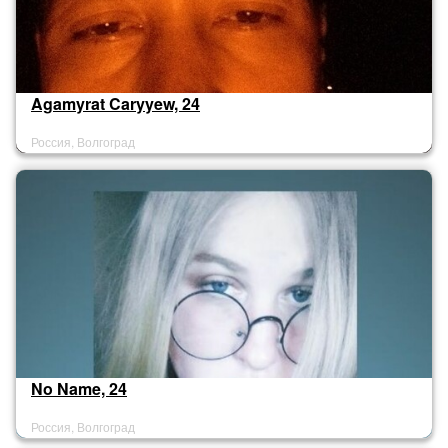
Agamyrat Caryyew, 24
Россия, Волгоград
No Name, 24
Россия, Волгоград