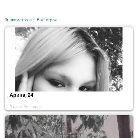
Знакомства в г. Волгоград
Арина, 24
Россия, Волгоград