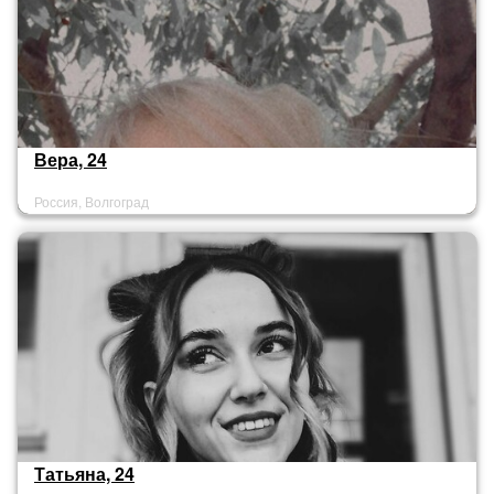
Вера, 24
Россия, Волгоград
Татьяна, 24