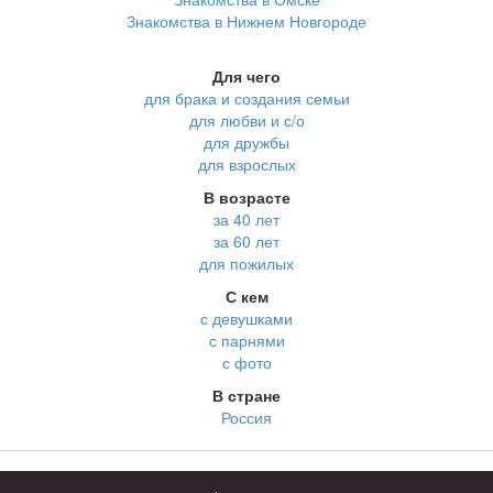
Знакомства в Нижнем Новгороде
Для чего
для брака и создания семьи
для любви и с/о
для дружбы
для взрослых
В возрасте
за 40 лет
за 60 лет
для пожилых
С кем
с девушками
с парнями
с фото
В стране
Россия
Советы
КОНФИДЕНЦИАЛЬНОСТЬ