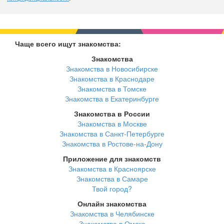
Чаще всего ищут знакомства:
Знакомства
Знакомства в Новосибирске
Знакомства в Краснодаре
Знакомства в Томске
Знакомства в Екатеринбурге
Знакомства в России
Знакомства в Москве
Знакомства в Санкт-Петербурге
Знакомства в Ростове-на-Дону
Приложение для знакомств
Знакомства в Красноярске
Знакомства в Самаре
Твой город?
Онлайн знакомства
Знакомства в Челябинске
Знакомства в Омске