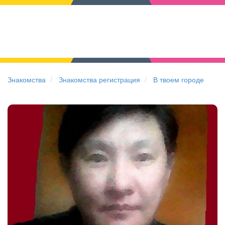
Знакомства
Знакомства регистрация
В твоем городе