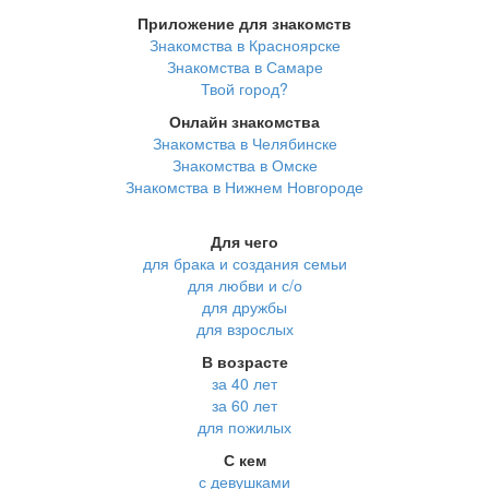
Приложение для знакомств
Знакомства в Красноярске
Знакомства в Самаре
Твой город?
Онлайн знакомства
Знакомства в Челябинске
Знакомства в Омске
Знакомства в Нижнем Новгороде
Для чего
для брака и создания семьи
для любви и с/о
для дружбы
для взрослых
В возрасте
за 40 лет
за 60 лет
для пожилых
С кем
с девушками