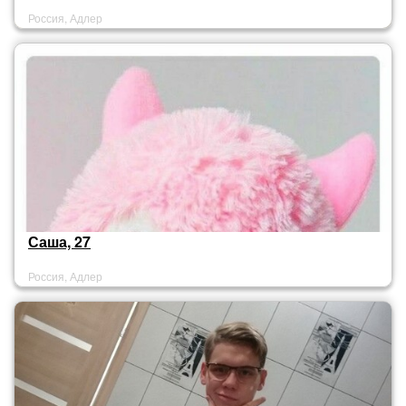
Россия, Адлер
Саша, 27
Россия, Адлер