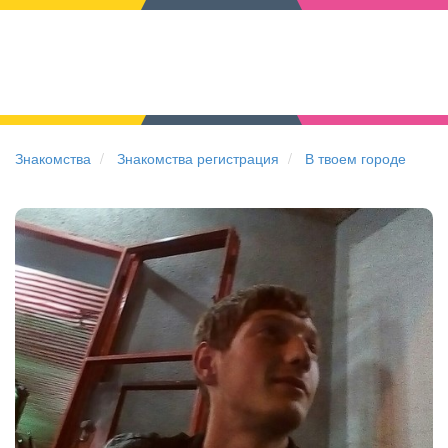
Знакомства
Знакомства регистрация
В твоем городе