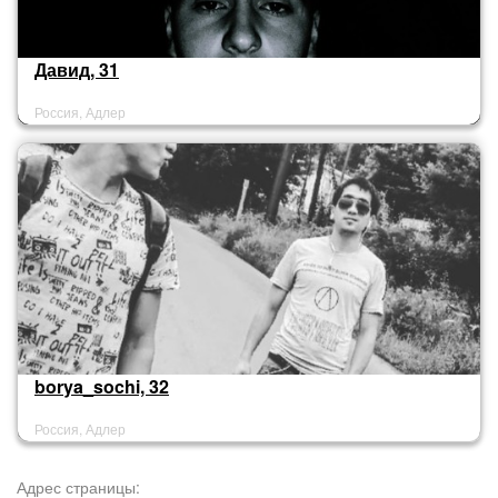
Давид, 31
Россия, Адлер
borya_sochi, 32
Россия, Адлер
Адрес страницы: