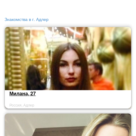
Знакомства в г. Адлер
Милана, 27
Россия, Адлер