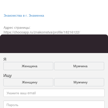
Знакомства в г. Знаменка
Адрес страницы:
https://chocoapp.ru/znakomstva/profile/18216122/
Я
Женщина
Мужчина
Ищу
Женщину
Мужчину