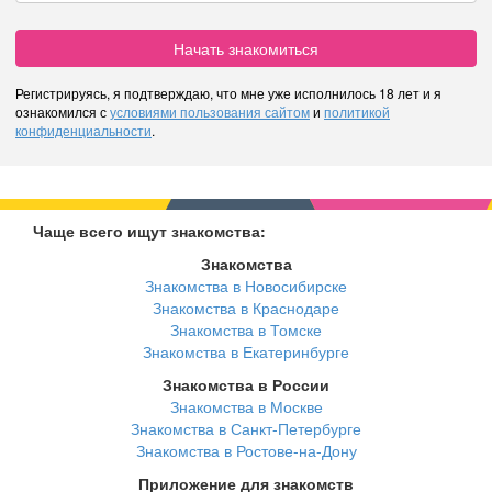
Начать знакомиться
Регистрируясь, я подтверждаю, что мне уже исполнилось 18 лет и я
ознакомился с
условиями пользования сайтом
и
политикой
конфиденциальности
.
Чаще всего ищут знакомства:
Знакомства
Знакомства в Новосибирске
Знакомства в Краснодаре
Знакомства в Томске
Знакомства в Екатеринбурге
Знакомства в России
Знакомства в Москве
Знакомства в Санкт-Петербурге
Знакомства в Ростове-на-Дону
Приложение для знакомств