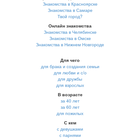
Знакомства в Красноярске
Знакомства в Самаре
Твой город?
Онлайн знакомства
Знакомства в Челябинске
Знакомства в Омске
Знакомства в Нижнем Новгороде
Для чего
для брака и создания семьи
для любви и с/о
для дружбы
для взрослых
В возрасте
за 40 лет
за 60 лет
для пожилых
С кем
с девушками
с парнями