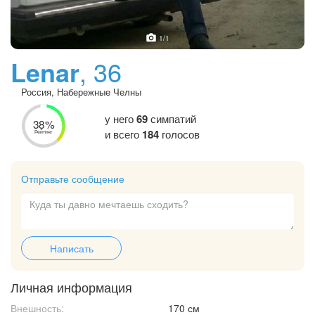
1
/1
Lenar
, 36
Россия, Набережные Челны
у него
69
симпатий
38%
и всего
184
голосов
Рейтинг
Отправьте сообщение
Написать
Личная информация
Внешность:
170 см