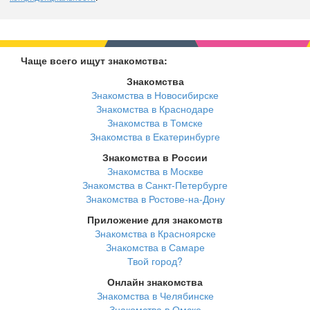
Чаще всего ищут знакомства:
Знакомства
Знакомства в Новосибирске
Знакомства в Краснодаре
Знакомства в Томске
Знакомства в Екатеринбурге
Знакомства в России
Знакомства в Москве
Знакомства в Санкт-Петербурге
Знакомства в Ростове-на-Дону
Приложение для знакомств
Знакомства в Красноярске
Знакомства в Самаре
Твой город?
Онлайн знакомства
Знакомства в Челябинске
Знакомства в Омске