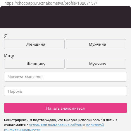
https://chocoapp.ru/znakomstva/profile/18207157/
Я
Женщина
Мужчина
Ищу
Женщину
Мужчину
Начать знакомиться
Регистрируясь, я подтверждаю, что мне уже исполнилось 18 лет и я
ознакомился с
условиями пользования сайтом
и
политикой
конфиденциальности
.