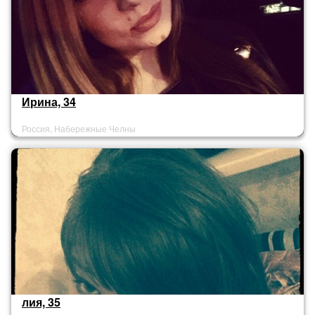
Ирина, 34
Россия, Набережные Челны
лия, 35