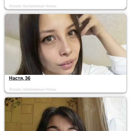
Россия, Набережные Челны
Настя, 36
Россия, Набережные Челны