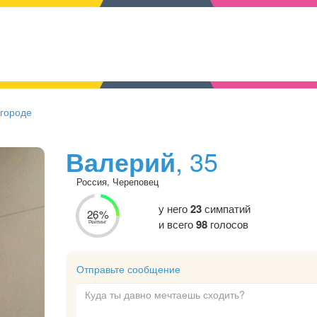
 городе
Валерий
, 35
Россия, Череповец
у него
23
симпатий
26%
и всего
98
голосов
Рейтинг
Отправьте сообщение