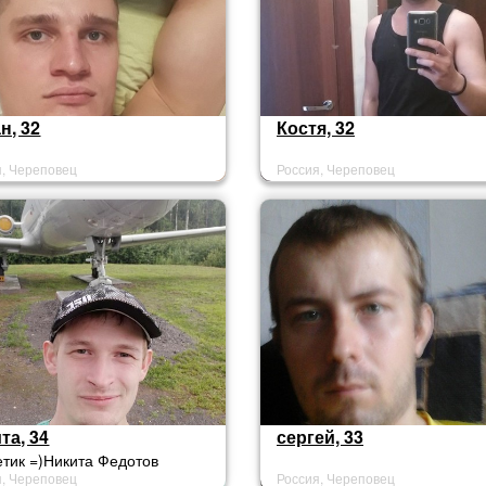
н, 32
Костя, 32
я, Череповец
Россия, Череповец
та, 34
сергей, 33
тик =)Никита Федотов
я, Череповец
Россия, Череповец