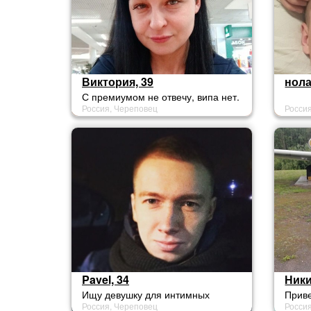
Виктория, 39
нола
С премиумом не отвечу, випа нет.
Россия, Череповец
Росси
Pavel, 34
Ники
Ищу девушку для интимных
Приве
Россия, Череповец
Росси
встреч по симпатии