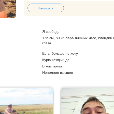
Написать
Я свободен
175 см, 80 кг, пара лишних кило, блондин
глаза
Есть, больше не хочу
Курю каждый день
В компании
Неполное высшее