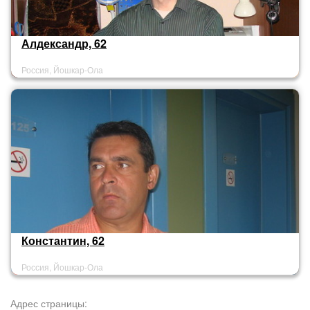
Алдександр, 62
Россия, Йошкар-Ола
Константин, 62
Россия, Йошкар-Ола
Адрес страницы: