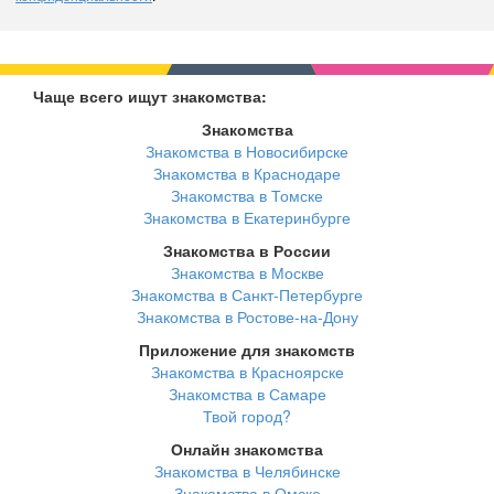
Чаще всего ищут знакомства:
Знакомства
Знакомства в Новосибирске
Знакомства в Краснодаре
Знакомства в Томске
Знакомства в Екатеринбурге
Знакомства в России
Знакомства в Москве
Знакомства в Санкт-Петербурге
Знакомства в Ростове-на-Дону
Приложение для знакомств
Знакомства в Красноярске
Знакомства в Самаре
Твой город?
Онлайн знакомства
Знакомства в Челябинске
Знакомства в Омске