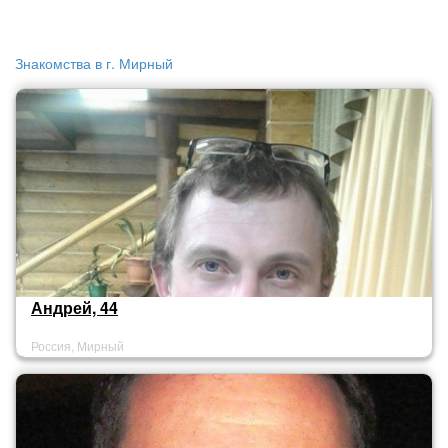
Знакомства в г. Мирный
Андрей, 44
Россия, Мирный