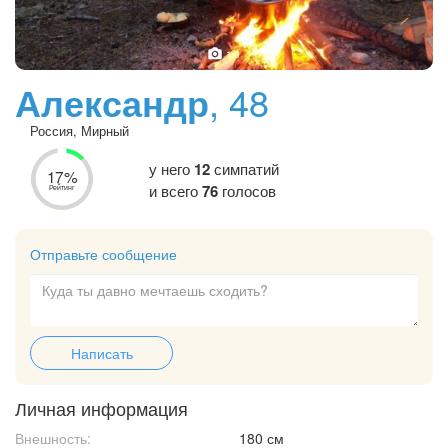
1
/1
Александр
, 48
Россия, Мирный
у него
12
симпатий
17%
и всего
76
голосов
Рейтинг
Отправьте сообщение
Написать
Личная информация
Внешность:
180 см