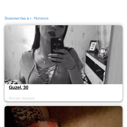
Знакомства в г. Ногинск
Guzel, 30
Россия, Ногинск