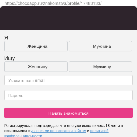
https://chocoapp.ru/znakomstva/profile/17483133/
Я
Женщина
Мужчина
Ищу
Женщину
Мужчину
Начать знакомиться
Регистрируясь, я подтверждаю, что мне уже исполнилось 18 лет и я
ознакомился с
условиями пользования сайтом
и
политикой
конфиденциальности
.