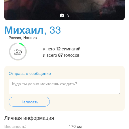
1
/3
Михаил
, 33
Россия, Ногинск
у него
12
симпатий
15%
и всего
87
голосов
Рейтинг
Отправьте сообщение
Написать
Личная информация
Внешность:
170 см