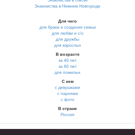
Знакомства в Нижнем Новгороде
Для чего
для брака и создания семьи
для любви и с/о
для дружбы
для взрослых
В возрасте
за 40 лет
за 60 лет
для пожилых
С кем
с девушками
с парнями
с фото
В стране
Россия
Советы
КОНФИДЕНЦИАЛЬНОСТЬ