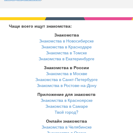
Чаще всего ищут знакомства:
Знакомства
Знакомства в Новосибирске
Знакомства в Краснодаре
Знакомства в Томске
Знакомства в Екатеринбурге
Знакомства в России
Знакомства в Москве
Знакомства в Санкт-Петербурге
Знакомства в Ростове-на-Дону
Приложение для знакомств
Знакомства в Красноярске
Знакомства в Самаре
Твой город?
Онлайн знакомства
Знакомства в Челябинске
Знакомства в Омске