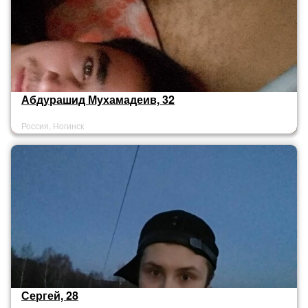
Абдурашид Мухамадеив, 32
Россия, Ногинск
Сергей, 28