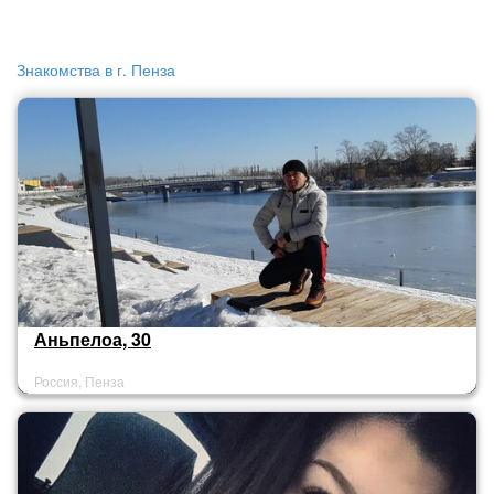
Знакомства в г. Пенза
Аньпелоа, 30
Россия, Пенза