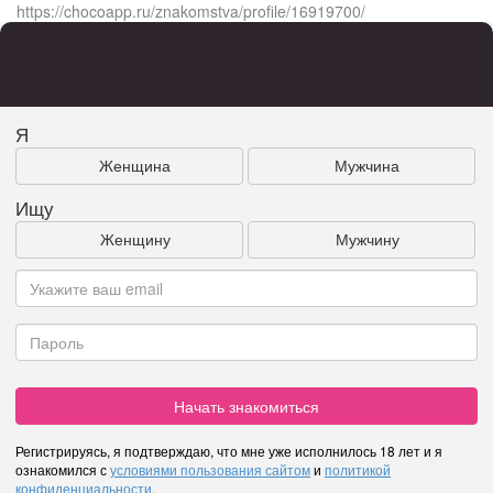
https://chocoapp.ru/znakomstva/profile/16919700/
Я
Женщина
Мужчина
Ищу
Женщину
Мужчину
Начать знакомиться
Регистрируясь, я подтверждаю, что мне уже исполнилось 18 лет и я
ознакомился с
условиями пользования сайтом
и
политикой
конфиденциальности
.