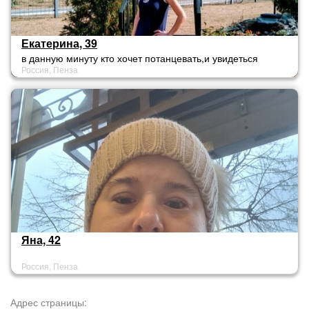
Екатерина, 39
в данную минуту кто хочет потанцевать,и увидеться
Россия, Пенза
вживую..??
Яна, 42
Россия, Пенза
Адрес страницы: