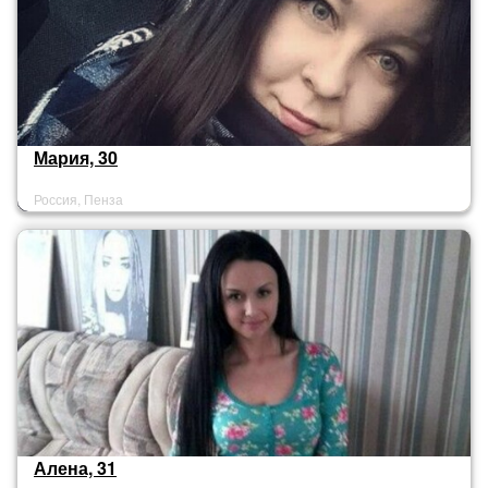
Мария, 30
Россия, Пенза
Алена, 31