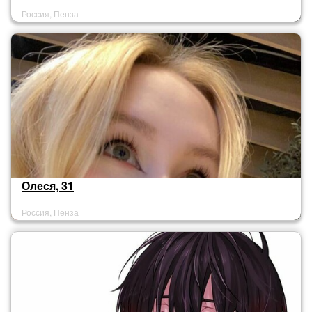
Россия, Пенза
Олеся, 31
Россия, Пенза