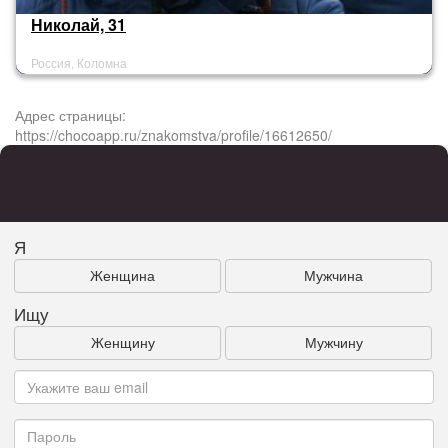
Николай, 31
Россия, Коломна
Адрес страницы:
https://chocoapp.ru/znakomstva/profile/16612650/
Я
Женщина
Мужчина
Ищу
Женщину
Мужчину