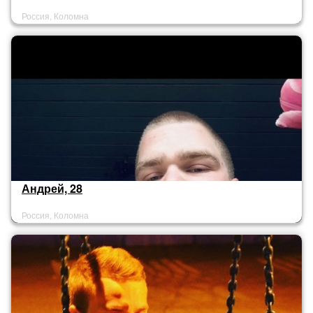
Россия, Коломна
Андрей, 28
Россия, Коломна