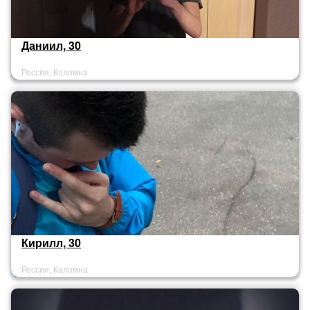
Даниил, 30
Россия, Коломна
Кирилл, 30
Россия, Коломна