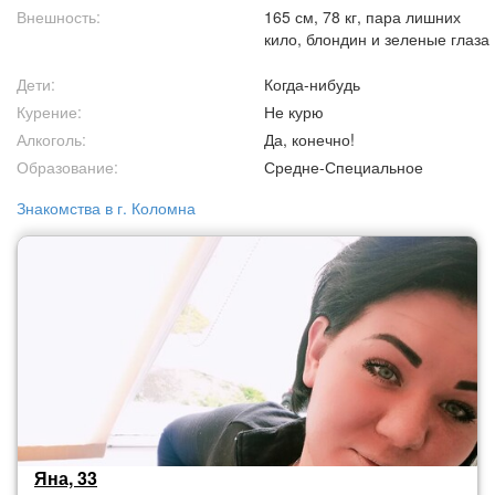
Внешность:
165 см, 78 кг, пара лишних
кило, блондин и зеленые глаза
Дети:
Когда-нибудь
Курение:
Не курю
Алкоголь:
Да, конечно!
Образование:
Средне-Специальное
Знакомства в г. Коломна
Яна, 33