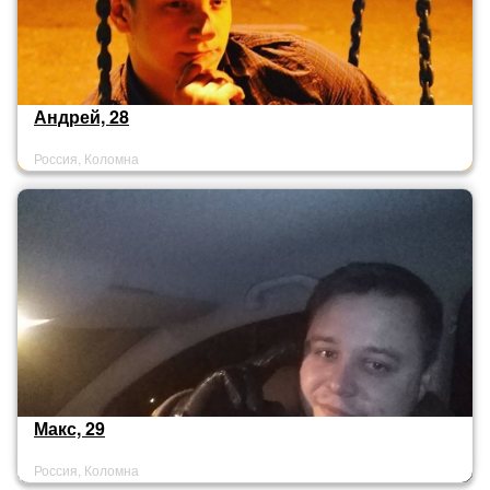
Андрей, 28
Россия, Коломна
Макс, 29
Россия, Коломна