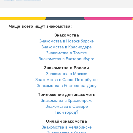
Чаще всего ищут знакомства:
Знакомства
Знакомства в Новосибирске
Знакомства в Краснодаре
Знакомства в Томске
Знакомства в Екатеринбурге
Знакомства в России
Знакомства в Москве
Знакомства в Санкт-Петербурге
Знакомства в Ростове-на-Дону
Приложение для знакомств
Знакомства в Красноярске
Знакомства в Самаре
Твой город?
Онлайн знакомства
Знакомства в Челябинске
Знакомства в Омске