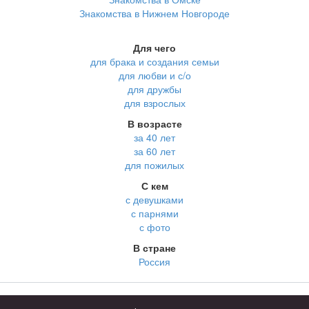
Знакомства в Нижнем Новгороде
Для чего
для брака и создания семьи
для любви и с/о
для дружбы
для взрослых
В возрасте
за 40 лет
за 60 лет
для пожилых
С кем
с девушками
с парнями
с фото
В стране
Россия
Советы
КОНФИДЕНЦИАЛЬНОСТЬ