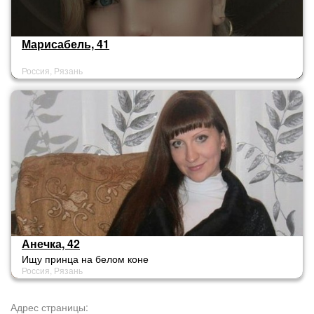
Марисабель, 41
Россия, Рязань
Анечка, 42
Ищу принца на белом коне
Россия, Рязань
Адрес страницы: