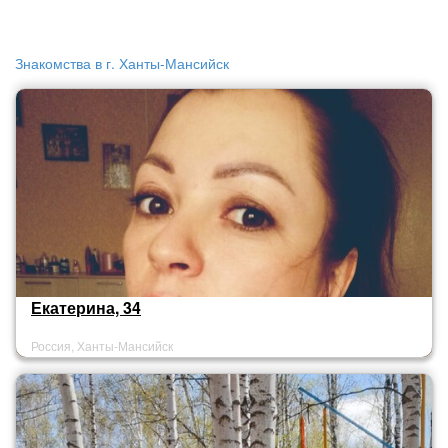
Знакомства в г. Ханты-Мансийск
Екатерина, 34
Россия, Ханты-Мансийск