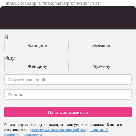
https://chocoapp.ru/znakomstva/profile/16347921/
Я
Женщина
Мужчина
Ищу
Женщину
Мужчину
Начать знакомиться
Регистрируясь, я подтверждаю, что мне уже исполнилось 18 лет и я
ознакомился с
условиями пользования сайтом
и
политикой
конфиденциальности
.