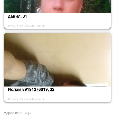
данил, 31
Россия, Ханты-Мансийск
Ислам 89191276019, 32
Россия, Ханты-Мансийск
Адрес страницы: