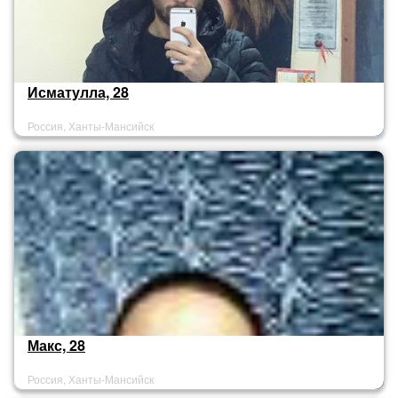
Исматулла, 28
Россия, Ханты-Мансийск
Макс, 28
Россия, Ханты-Мансийск