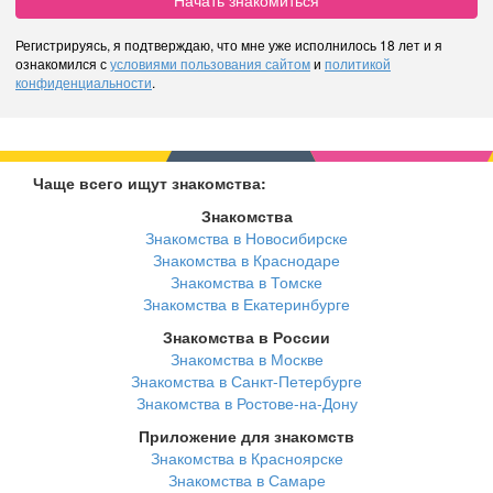
Регистрируясь, я подтверждаю, что мне уже исполнилось 18 лет и я
ознакомился с
условиями пользования сайтом
и
политикой
конфиденциальности
.
Чаще всего ищут знакомства:
Знакомства
Знакомства в Новосибирске
Знакомства в Краснодаре
Знакомства в Томске
Знакомства в Екатеринбурге
Знакомства в России
Знакомства в Москве
Знакомства в Санкт-Петербурге
Знакомства в Ростове-на-Дону
Приложение для знакомств
Знакомства в Красноярске
Знакомства в Самаре