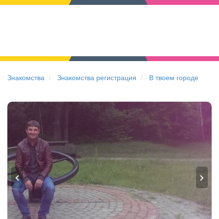
Знакомства
Знакомства регистрация
В твоем городе