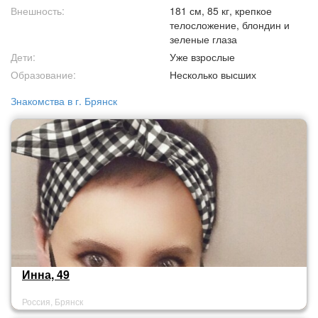
Внешность:
181 см, 85 кг, крепкое
телосложение, блондин и
зеленые глаза
Дети:
Уже взрослые
Образование:
Несколько высших
Знакомства в г. Брянск
Инна, 49
Россия, Брянск