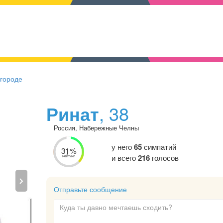
 городе
Ринат
, 38
Россия, Набережные Челны
у него
65
симпатий
31%
и всего
216
голосов
Рейтинг
Отправьте сообщение