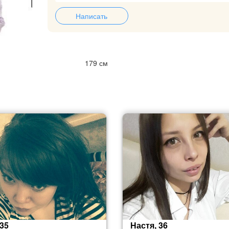
Написать
179 см
 35
Настя, 36