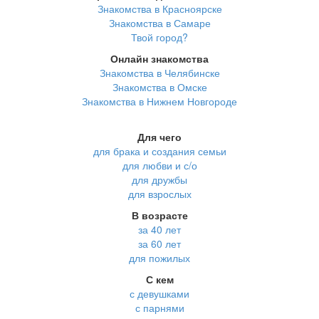
Знакомства в Красноярске
Знакомства в Самаре
Твой город?
Онлайн знакомства
Знакомства в Челябинске
Знакомства в Омске
Знакомства в Нижнем Новгороде
Для чего
для брака и создания семьи
для любви и с/о
для дружбы
для взрослых
В возрасте
за 40 лет
за 60 лет
для пожилых
С кем
с девушками
с парнями