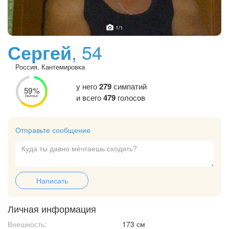
1
/1
Сергей
, 54
Россия, Кантемировка
у него
279
симпатий
59%
и всего
479
голосов
Рейтинг
Отправьте сообщение
Написать
Личная информация
Внешность:
173 см