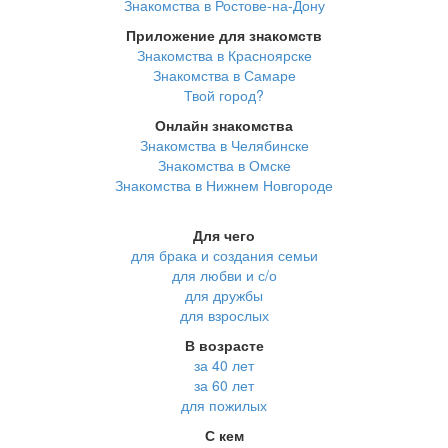
Знакомства в Ростове-на-Дону
Приложение для знакомств
Знакомства в Красноярске
Знакомства в Самаре
Твой город?
Онлайн знакомства
Знакомства в Челябинске
Знакомства в Омске
Знакомства в Нижнем Новгороде
Для чего
для брака и создания семьи
для любви и с/о
для дружбы
для взрослых
В возрасте
за 40 лет
за 60 лет
для пожилых
С кем