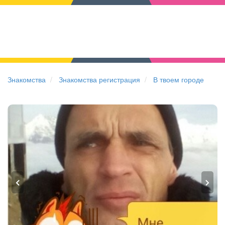
Знакомства
Знакомства регистрация
В твоем городе