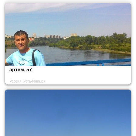
артем, 57
Россия, Усть-Илимск