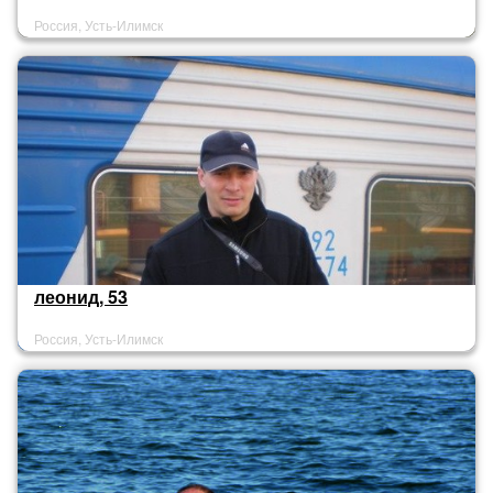
Россия, Усть-Илимск
леонид, 53
Россия, Усть-Илимск