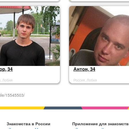
ор, 34
Антон, 34
я, Лобня
Россия, Лобня
ile/15545503/
Знакомства в России
Приложение для знакомств