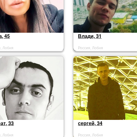
, 45
Влади, 31
я, Лобня
Россия, Лобня
ат, 33
сергей, 34
я, Лобня
Россия, Лобня