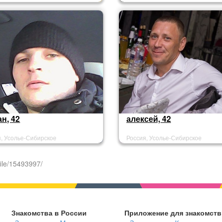
н, 42
алексей, 42
я, Усолье-Сибирское
Россия, Усолье-Сибирское
ile/15493997/
Знакомства в России
Приложение для знакомств