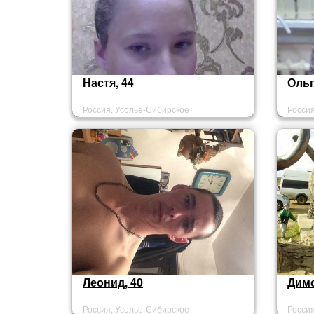
Настя, 44
Ольг
Россия, Усолье-Сибирское
Росси
Леонид, 40
Димо
Россия, Усолье-Сибирское
Росси