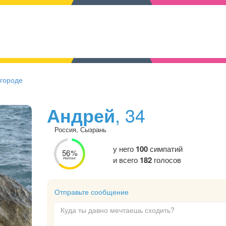
 городе
Андрей
, 34
Россия, Сызрань
у него
100
симпатий
56%
и всего
182
голосов
Рейтинг
Отправьте сообщение