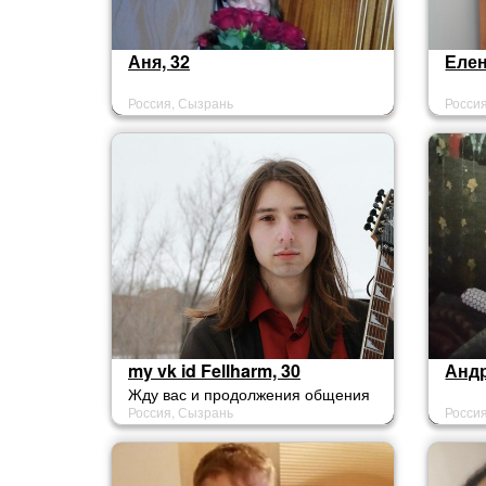
Аня, 32
Елен
Россия, Сызрань
Росси
my vk id Fellharm, 30
Андр
Жду вас и продолжения общения
Россия, Сызрань
Росси
в соцсети из 2 заглавных букв.
айди - fellharm