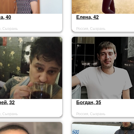
а, 40
Елена, 42
я, Сызрань
Россия, Сызрань
ей, 32
Богдан, 35
я, Сызрань
Россия, Сызрань