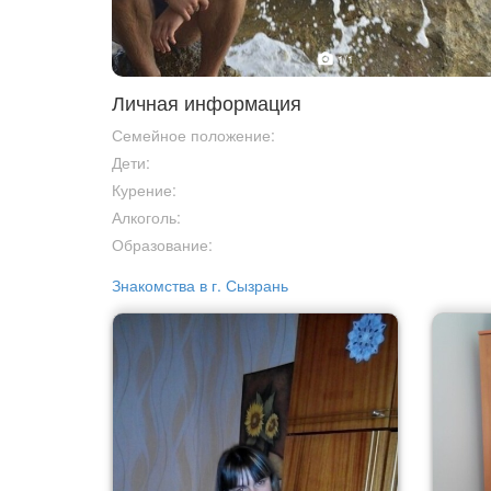
1
/1
Личная информация
Семейное положение:
Дети:
Курение:
Алкоголь:
Образование:
Знакомства в г. Сызрань