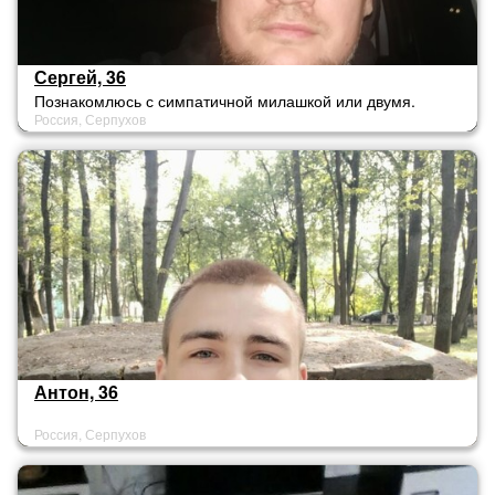
Сергей, 36
Познакомлюсь с симпатичной милашкой или двумя.
Россия, Серпухов
собираюсь на море в этом году пару раз сьездить, и ищу
спутницу. Платные девочки и разводяги
меркантильные...... МИМО!!!
Антон, 36
Россия, Серпухов