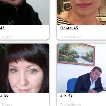
 45
Ольга, 45
я, Видное
Россия, Видное
а, 56
alik, 43
я, Видное
Россия, Видное