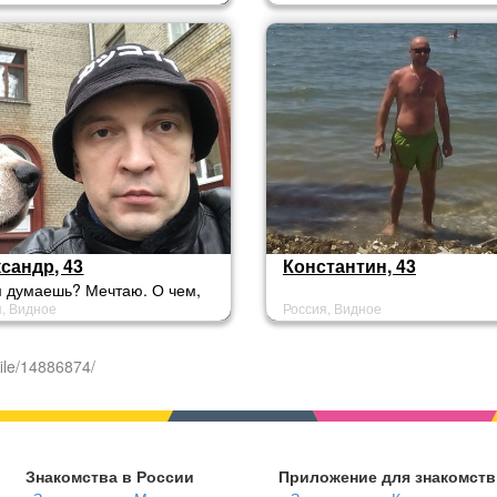
сандр, 43
Константин, 43
м думаешь? Мечтаю. О чем,
я, Видное
Россия, Видное
емиум"! Так купи, не могу.
у? Видишь кто сидит на
? это жаба))
ile/14886874/
Знакомства в России
Приложение для знакомств