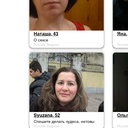
Наташа, 43
Яна,
О сексе
Россия, Видное
Росси
Syuzana, 52
Ольг
Спешите делать чудеса, нетовы
Россия, Видное
Росси
опоздаете.....