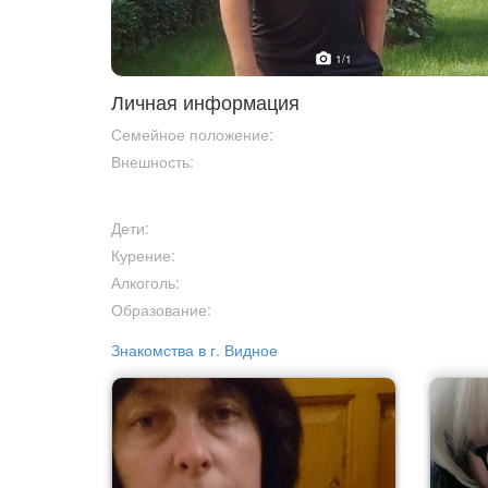
1
/1
Личная информация
Семейное положение:
Внешность:
Дети:
Курение:
Алкоголь:
Образование:
Знакомства в г. Видное