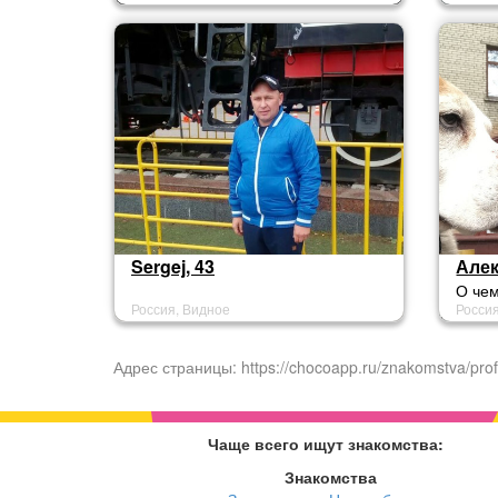
Sergej, 43
Алек
О че
Россия, Видное
Росси
о "Пр
Почем
плече
Адрес страницы: https://chocoapp.ru/znakomstva/prof
Чаще всего ищут знакомства:
Знакомства