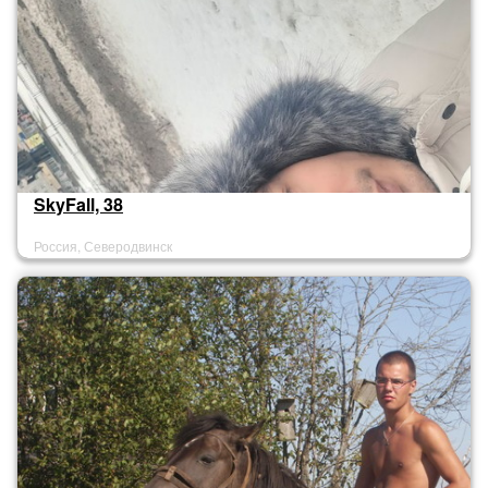
SkyFall, 38
Россия, Северодвинск