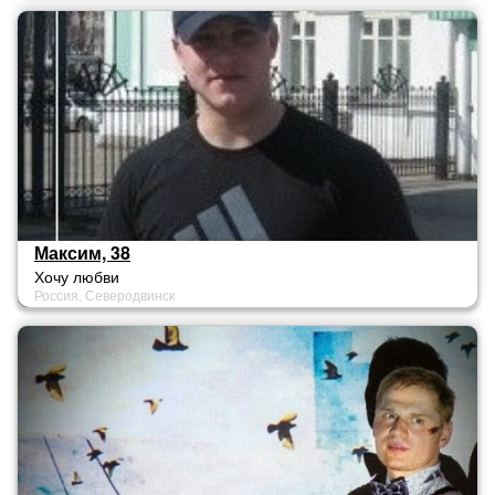
Максим, 38
Хочу любви
Россия, Северодвинск