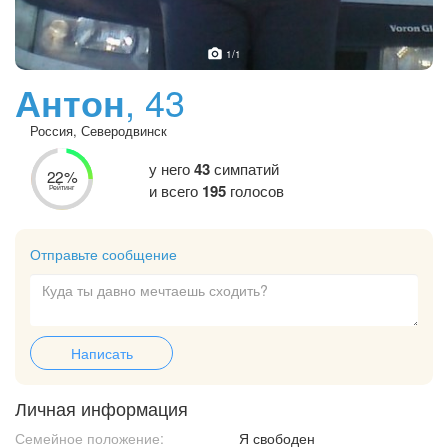
1
/1
Антон
, 43
Россия, Северодвинск
у него
43
симпатий
22%
и всего
195
голосов
Рейтинг
Отправьте сообщение
Написать
Личная информация
Семейное положение:
Я свободен