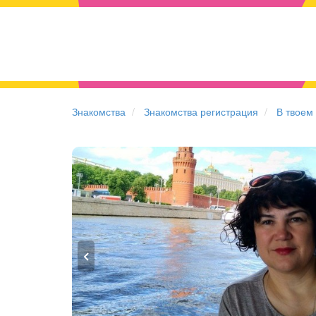
Знакомства
Знакомства регистрация
В твоем