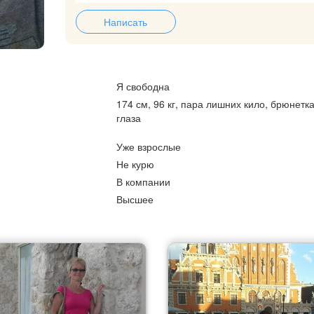
Написать
Я свободна
174 см, 96 кг, пара лишних кило, брюнетка
глаза
Уже взрослые
Не курю
В компании
Высшее