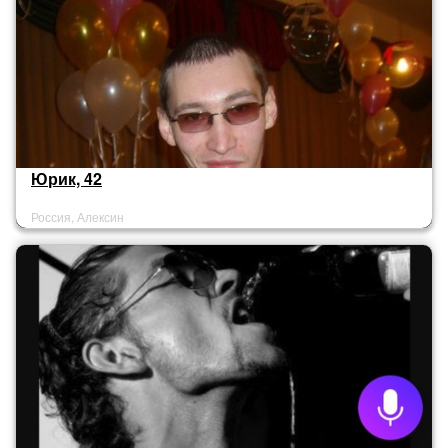
Юрик, 42
Россия, Алексин