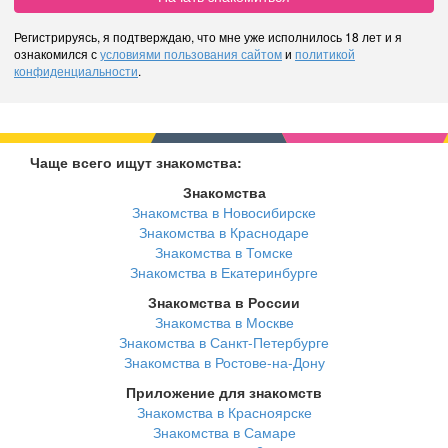
Регистрируясь, я подтверждаю, что мне уже исполнилось 18 лет и я
ознакомился с
условиями пользования сайтом
и
политикой
конфиденциальности
.
Чаще всего ищут знакомства:
Знакомства
Знакомства в Новосибирске
Знакомства в Краснодаре
Знакомства в Томске
Знакомства в Екатеринбурге
Знакомства в России
Знакомства в Москве
Знакомства в Санкт-Петербурге
Знакомства в Ростове-на-Дону
Приложение для знакомств
Знакомства в Красноярске
Знакомства в Самаре