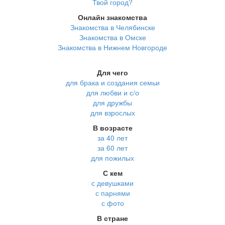
Твой город?
Онлайн знакомства
Знакомства в Челябинске
Знакомства в Омске
Знакомства в Нижнем Новгороде
Для чего
для брака и создания семьи
для любви и с/о
для дружбы
для взрослых
В возрасте
за 40 лет
за 60 лет
для пожилых
С кем
с девушками
с парнями
с фото
В стране