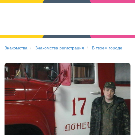
Знакомства
Знакомства регистрация
В твоем городе