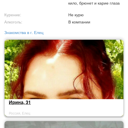
кило, брюнет и карие глаза
Курение:
Не курю
Алкоголь:
В компании
Знакомства в г. Елец
Ирина, 31
Россия, Елец