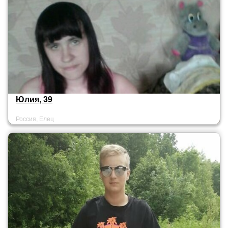
Юлия, 39
Россия, Елец