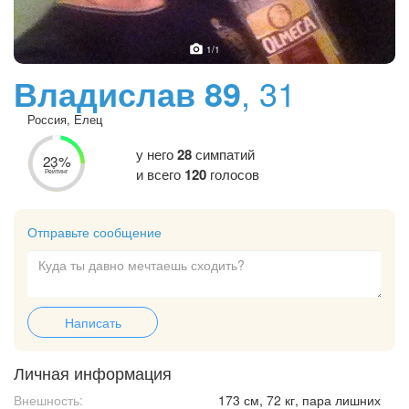
1
/1
Владислав 89
, 31
Россия, Елец
у него
28
симпатий
23%
и всего
120
голосов
Рейтинг
Отправьте сообщение
Написать
Личная информация
Внешность:
173 см, 72 кг, пара лишних