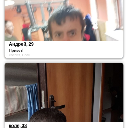
Андрей, 29
Привет!
Россия, Елец
коля, 33