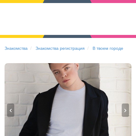
Знакомства
Знакомства регистрация
В твоем городе