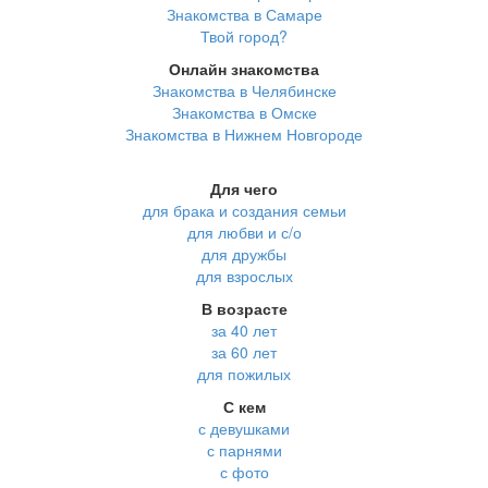
Знакомства в Самаре
Твой город?
Онлайн знакомства
Знакомства в Челябинске
Знакомства в Омске
Знакомства в Нижнем Новгороде
Для чего
для брака и создания семьи
для любви и с/о
для дружбы
для взрослых
В возрасте
за 40 лет
за 60 лет
для пожилых
С кем
с девушками
с парнями
с фото