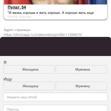
Пулат, 54
"И жизнь хороша и жить хорошо. А хорошо жить еще
Россия, Королев
лучше!"
Адрес страницы:
https://chocoapp.ru/znakomstva/profile/11356670/
Я
Женщина
Мужчина
Ищу
Женщину
Мужчину