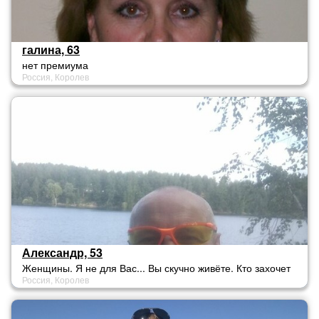
галина, 63
нет премиума
Россия, Королев
Александр, 53
Женщины. Я не для Вас... Вы скучно живёте. Кто захочет
Россия, Королев
познакомиться напишет об этом. Я не кусаюсь.Не люблю
Москву.