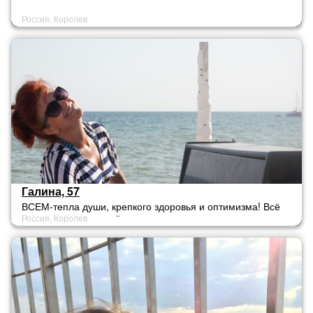
Россия, Королев
Галина, 57
ВСЕМ-тепла души, крепкого здоровья и оптимизма! Всё
Россия, Королев
хорошее БУДЕТ, ВСЁ СМОЖЕМ!