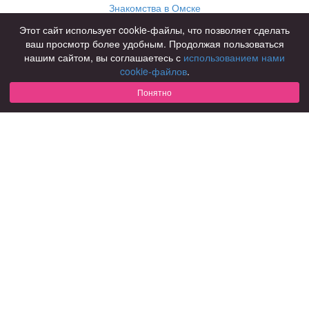
Знакомства в Омске
Знакомства в Нижнем Новгороде
Этот сайт использует cookie-файлы, что позволяет сделать
ваш просмотр более удобным. Продолжая пользоваться
Для чего
нашим сайтом, вы соглашаетесь с
использованием нами
для брака и создания семьи
cookie-файлов
.
для любви и с/о
Понятно
для дружбы
для взрослых
В возрасте
за 40 лет
за 60 лет
для пожилых
С кем
с девушками
с парнями
с фото
В стране
Россия