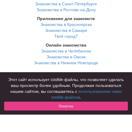
Знакомства в Санкт-Петербурге
Знакомства в Ростове-на-Дону
Приложение для знакомств
Знакомства в Красноярске
Знакомства в Самаре
Твой город?
Онлайн знакомства
Знакомства в Челябинске
Знакомства в Омске
Знакомства в Нижнем Новгороде
Для чего
Этот сайт использует cookie-файлы, что позволяет сделать
для брака и создания семьи
ваш просмотр более удобным. Продолжая пользоваться
для любви и с/о
нашим сайтом, вы соглашаетесь с
использованием нами
для дружбы
cookie-файлов
.
для взрослых
Понятно
В возрасте
за 40 лет
за 60 лет
для пожилых