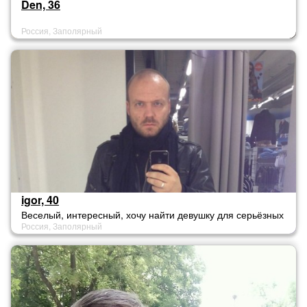
Den, 36
Россия, Заполярный
igor, 40
Веселый, интересный, хочу найти девушку для серьёзных
Россия, Заполярный
отношений!