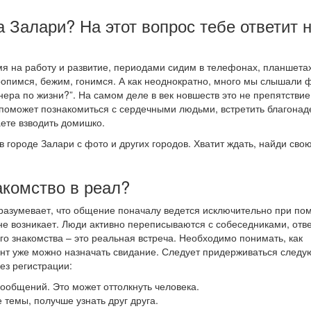
а Залари? На этот вопрос тебе ответит 
я на работу и развитие, периодами сидим в телефонах, планшетах
оропимся, бежим, гонимся. А как неоднократно, много мы слышали 
тнера по жизни?”. На самом деле в век новшеств это не препятствие
поможет познакомиться с сердечными людьми, встретить благонад
ете взводить домишко.
в городе Залари с фото и других городов. Хватит ждать, найди сво
акомство в реал?
дразумевает, что общение поначалу ведется исключительно при п
не возникает. Люди активно переписываются с собеседниками, отв
го знакомства – это реальная встреча. Необходимо понимать, как
мент уже можно назначать свидание. Следует придерживаться след
ез регистрации:
 сообщений. Это может оттолкнуть человека.
 темы, получше узнать друг друга.