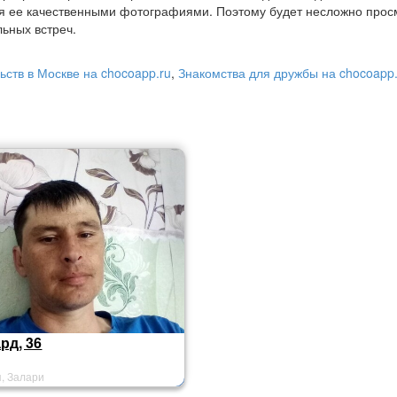
я ее качественными фотографиями. Поэтому будет несложно прос
ьных встреч.
ьств в Москве на chocoapp.ru
,
Знакомства для дружбы на chocoapp.
рд, 36
я, Залари