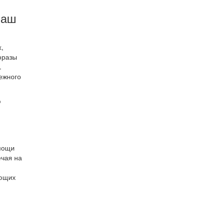
наш
,
фразы
.
ежного
ю
омощи
ечая на
ующих