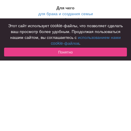
Для чего
для брака и создания семьи
для любви и с/о
для дружбы
Этот сайт использует cookie-файлы, что позволяет сделать
для взрослых
ваш просмотр более удобным. Продолжая пользоваться
нашим сайтом, вы соглашаетесь с
использованием нами
В возрасте
cookie-файлов
.
за 40 лет
за 60 лет
Понятно
для пожилых
С кем
с девушками
с парнями
с фото
В стране
Россия
Советы
КОНФИДЕНЦИАЛЬНОСТЬ
Знакомства для взрослых
Правила
Онлайн знакомства
Как оплатить