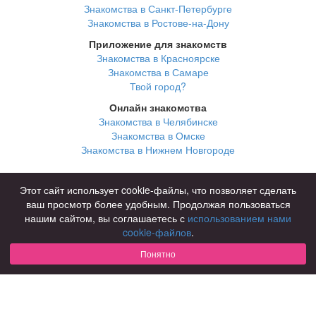
Знакомства в Санкт-Петербурге
Знакомства в Ростове-на-Дону
Приложение для знакомств
Знакомства в Красноярске
Знакомства в Самаре
Твой город?
Онлайн знакомства
Знакомства в Челябинске
Знакомства в Омске
Знакомства в Нижнем Новгороде
Для чего
Этот сайт использует cookie-файлы, что позволяет сделать
для брака и создания семьи
ваш просмотр более удобным. Продолжая пользоваться
для любви и с/о
нашим сайтом, вы соглашаетесь с
использованием нами
для дружбы
cookie-файлов
.
для взрослых
Понятно
В возрасте
за 40 лет
за 60 лет
для пожилых