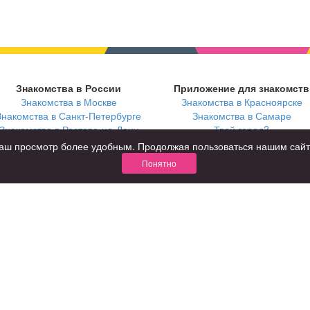
Знакомства в России
Приложение для знакомств
Знакомства в Москве
Знакомства в Красноярске
Знакомства в Санкт-Петербурге
Знакомства в Самаре
Знакомства в Ростове-на-Дону
Твой город?
ь ваш просмотр более удобным. Продолжая пользоваться нашим сай
Понятно
В возрасте
С кем
за 40 лет
с девушками
за 60 лет
с парнями
для пожилых
с фото
КОНФИДЕНЦИАЛЬНОСТЬ
я взрослых
Правила