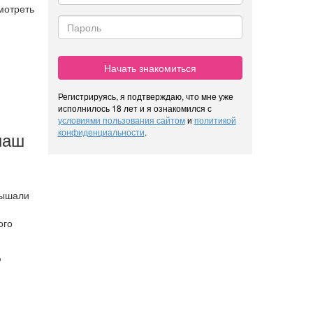
мотреть
Начать знакомиться
Регистрируясь, я подтверждаю, что мне уже
исполнилось 18 лет и я ознакомился с
условиями пользования сайтом
и
политикой
конфиденциальности
.
наш
лышали
ого
ю