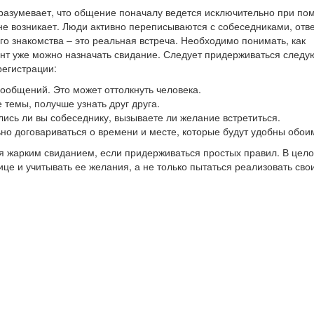
дразумевает, что общение поначалу ведется исключительно при п
не возникает. Люди активно переписываются с собеседниками, отв
го знакомства – это реальная встреча. Необходимо понимать, как
мент уже можно назначать свидание. Следует придерживаться след
регистрации:
 сообщений. Это может оттолкнуть человека.
 темы, получше узнать друг друга.
лись ли вы собеседнику, вызываете ли желание встретиться.
ьно договариваться о времени и месте, которые будут удобны обои
 жарким свиданием, если придерживаться простых правил. В цело
е и учитывать ее желания, а не только пытаться реализовать свои