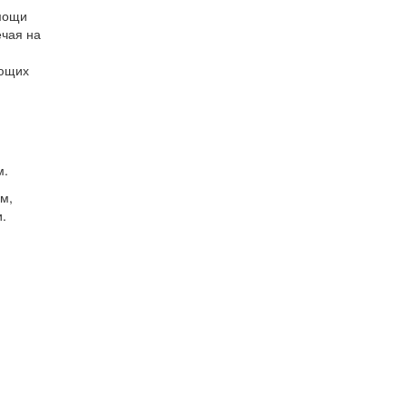
омощи
ечая на
ующих
м.
м,
.