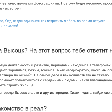
я ее качественными фотографиями. Поэтому будет несложно прос
ьных встреч.
де
,
Отдых для одиноких: как встретить любовь во время отпуска
,
 и печалях!
а Высоцк? На этот вопрос тебе ответит 
вую деятельность и развитие, периодами находимся в телефонах,
да-то торопимся, бежим, гонимся. А как неоднократно, много мы с
артнера по жизни?”. На самом деле в век новшеств это не тяжело.
 поможет познакомиться с сердечными людьми, найти благонадежн
ете строить жилище.
в городе Высоцк с фото и других городов. Хватит ждать, найди сво
акомство в реал?