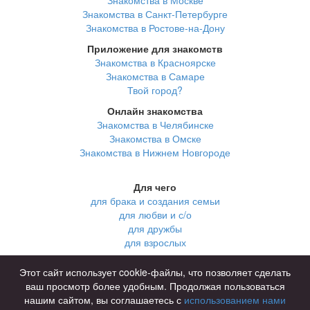
Знакомства в Санкт-Петербурге
Знакомства в Ростове-на-Дону
Приложение для знакомств
Знакомства в Красноярске
Знакомства в Самаре
Твой город?
Онлайн знакомства
Знакомства в Челябинске
Знакомства в Омске
Знакомства в Нижнем Новгороде
Для чего
для брака и создания семьи
для любви и с/о
для дружбы
для взрослых
В возрасте
Этот сайт использует cookie-файлы, что позволяет сделать
за 40 лет
ваш просмотр более удобным. Продолжая пользоваться
за 60 лет
нашим сайтом, вы соглашаетесь с
использованием нами
для пожилых