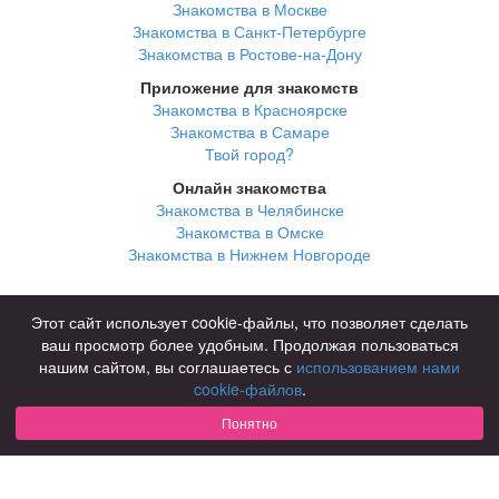
Знакомства в Москве
Знакомства в Санкт-Петербурге
Знакомства в Ростове-на-Дону
Приложение для знакомств
Знакомства в Красноярске
Знакомства в Самаре
Твой город?
Онлайн знакомства
Знакомства в Челябинске
Знакомства в Омске
Знакомства в Нижнем Новгороде
Для чего
Этот сайт использует cookie-файлы, что позволяет сделать
для брака и создания семьи
ваш просмотр более удобным. Продолжая пользоваться
для любви и с/о
нашим сайтом, вы соглашаетесь с
использованием нами
для дружбы
cookie-файлов
.
для взрослых
Понятно
В возрасте
за 40 лет
за 60 лет
для пожилых