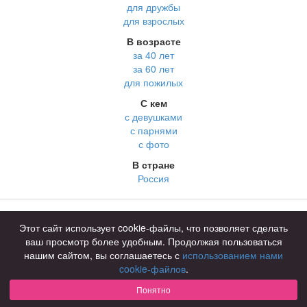
для дружбы
для взрослых
В возрасте
за 40 лет
за 60 лет
для пожилых
С кем
с девушками
с парнями
с фото
В стране
Россия
Советы
КОНФИДЕНЦИАЛЬНОСТЬ
Этот сайт использует cookie-файлы, что позволяет сделать
Знакомства для взрослых
Правила
ваш просмотр более удобным. Продолжая пользоваться
Онлайн знакомства
Как оплатить
нашим сайтом, вы соглашаетесь с
использованием нами
cookie-файлов
.
Знакомства в Москве
Техническая поддержка
Понятно